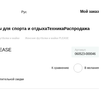
Мой заказ
Рус
 для спорта и отдыха
Техника
Распродажа
утболки и майки
Женские футболки и майки PLEASE
LEASE
Артикул
060523-000046
К сравнению
В желания
пительной скидки