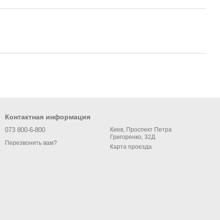
Контактная информация
073 800-6-800
Киев, Проспект Петра
Григоренко, 32Д
Перезвонить вам?
Карта проезда