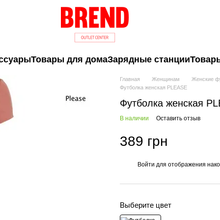
ссуары
Товары для дома
Зарядные станции
Товары
Главная
Женщинам
Женские ф
Футболка женская PLEASE
Футболка женская P
В наличии
Оставить отзыв
389 грн
Войти
для отображения нако
%
Выберите цвет