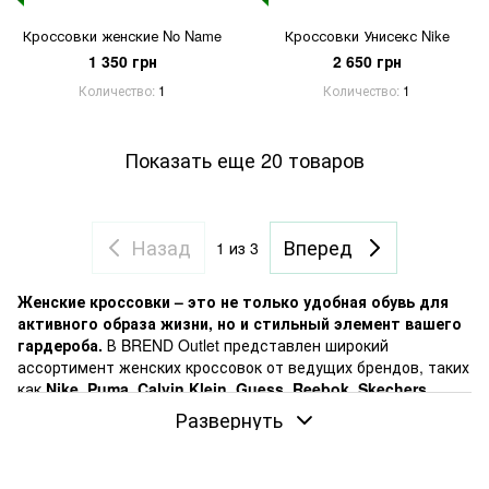
Кроссовки женские No Name
Кроссовки Унисекс Nike
1 350 грн
2 650 грн
Количество
1
Количество
1
Показать еще 20 товаров
Назад
Вперед
1
из 3
Женские кроссовки – это не только удобная обувь для
активного образа жизни, но и стильный элемент вашего
гардероба.
В BREND Outlet представлен широкий
ассортимент женских кроссовок от ведущих брендов, таких
как
Nike
,
Puma
,
Calvin Klein
,
Guess
,
Reebok
,
Skechers
,
Hummel
,
Ellesse
,
Camel Active
,
Vans
и других. Каждая пара
Развернуть
сочетает в себе качество, комфорт и современный дизайн.
Ассортимент включает: