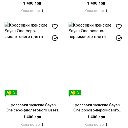
1 400 грн
1 400 грн
Количество
1
Количество
1
3
3
Кроссовки женские Saysh
Кроссовки женские Saysh
One серо-фиолетового цвета
One розово-персикового
цвета
1 400 грн
1 400 грн
Количество
1
Количество
1