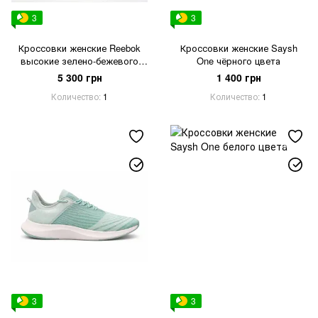
3
3
Кроссовки женские Reebok
Кроссовки женские Saysh
высокие зелено-бежевого
One чёрного цвета
цвета
5 300 грн
1 400 грн
Количество
1
Количество
1
3
3