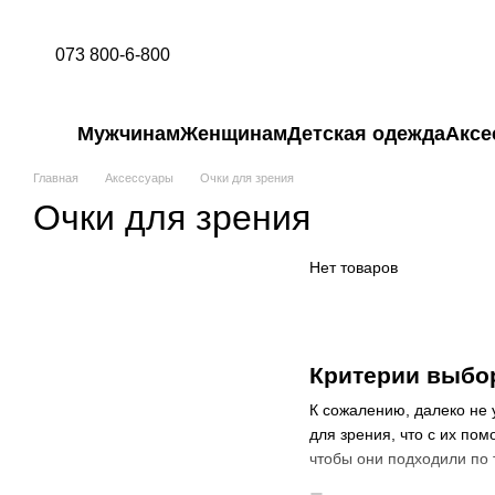
Перейти к основному контенту
073 800-6-800
Мужчинам
Женщинам
Детская одежда
Аксе
Главная
Аксессуары
Очки для зрения
Очки для зрения
Нет товаров
Критерии выбо
К сожалению, далеко не 
для зрения, что с их по
чтобы они подходили по 