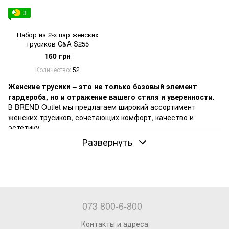
3
Набор из 2-х пар женских
трусиков C&A S255
160 грн
Количество
52
Женские трусики – это не только базовый элемент
гардероба, но и отражение вашего стиля и уверенности.
В BREND Outlet мы предлагаем широкий ассортимент
женских трусиков, сочетающих комфорт, качество и
эстетику.
Развернуть
Наш ассортимент включает:
Слипы
: классические модели для повседневной носки.
Стринги
: идеальны для обтягивающей одежды.
Шортики
: обеспечивают дополнительный комфорт и
поддержку.
073 800-6-800
Бразилианы
: сочетание элегантности и удобства.
Преимущества покупок в BREND Outlet:
Контакты и адреса