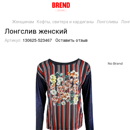
Женщинам
Кофты, свитера и кардиганы
Лонгсливы
Лонг
Лонгслив женский
Артикул:
130625-523467
Оставить отзыв