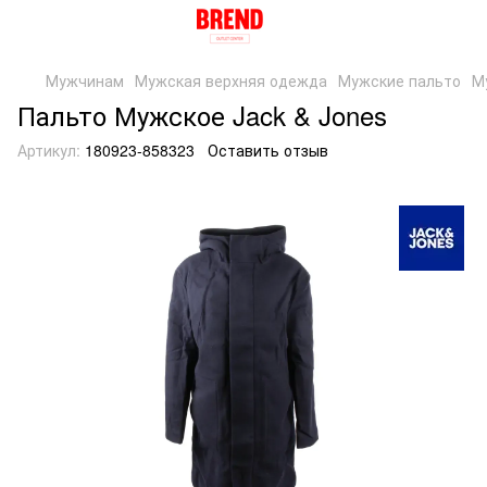
Мужчинам
Мужская верхняя одежда
Мужские пальто
М
Пальто Мужское Jack & Jones
Артикул:
180923-858323
Оставить отзыв