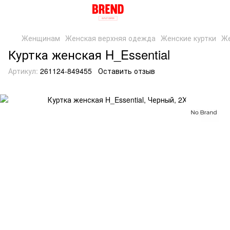
Женщинам
Женская верхняя одежда
Женские куртки
Же
Куртка женская H_Essential
Артикул:
261124-849455
Оставить отзыв