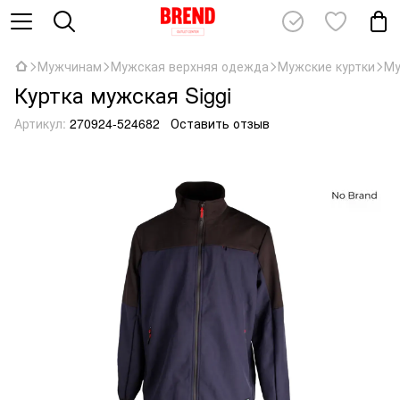
Мужчинам
Мужская верхняя одежда
Мужские куртки
Му
Куртка мужская Siggi
Артикул:
270924-524682
Оставить отзыв