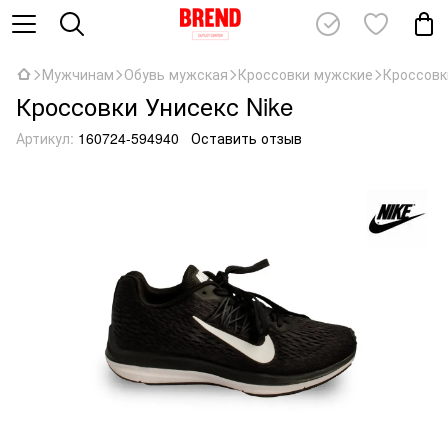
Мужчинам
Обувь мужская
Кроссовки мужские
Кроссовк
Кроссовки Унисекс Nike
Артикул:
160724-594940
Оставить отзыв