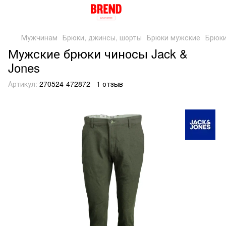
Мужчинам
Брюки, джинсы, шорты
Брюки мужские
Брюки
Мужские брюки чиносы Jack &
Jones
Артикул:
270524-472872
1 отзыв