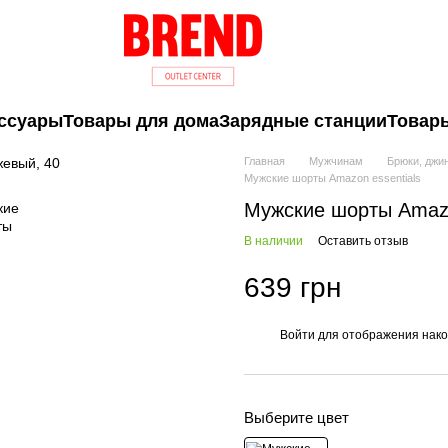
ссуары
Товары для дома
Зарядные станции
Товары
Главная
Мужчинам
Брюки, джи
Мужские шорты Amazon essentials
Мужские шорты Amazo
В наличии
Оставить отзыв
639 грн
Войти
для отображения нако
%
Выберите цвет