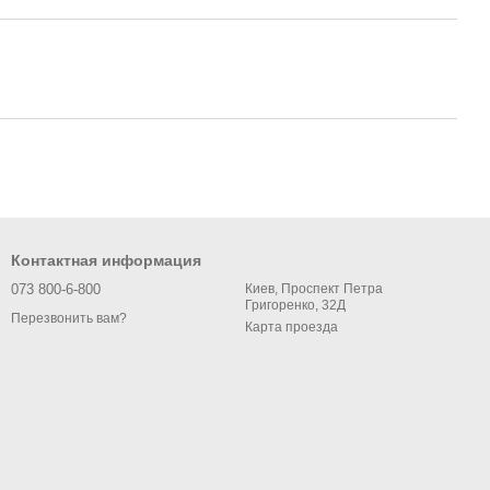
Контактная информация
073 800-6-800
Киев, Проспект Петра
Григоренко, 32Д
Перезвонить вам?
Карта проезда