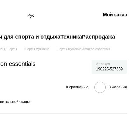
Мой заказ
Рус
 для спорта и отдыха
Техника
Распродажа
нсы, шорты
Шорты мужские
Шорты мужские Amazon essentials
n essentials
Артикул
190225-527359
К сравнению
В желания
пительной скидки