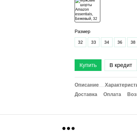
Размер
32
33
34
36
38
Купить
В кредит
Описание
Характерист
Доставка
Оплата
Воз