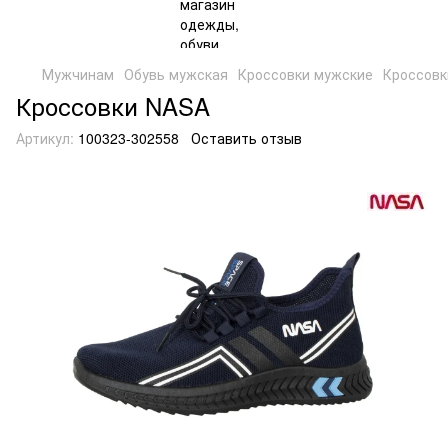
Мужчинам
Обувь мужская
Кроссовки мужские
Кроссовк
Кроссовки NASA
Артикул:
100323-302558
Оставить отзыв