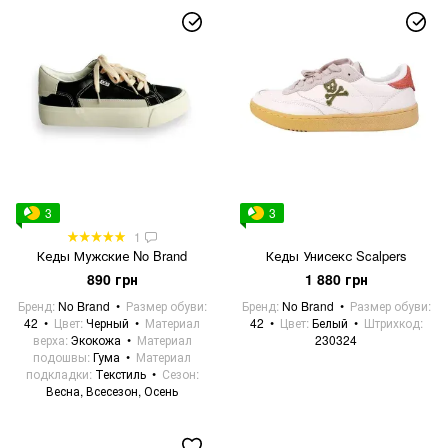
3
3
1
Кеды Мужские No Brand
Кеды Унисекс Scalpers
890 грн
1 880 грн
Бренд
No Brand
Размер обуви
Бренд
No Brand
Размер обуви
42
Цвет
Черный
Материал
42
Цвет
Белый
Штрихкод
верха
Экокожа
Материал
230324
подошвы
Гума
Материал
подкладки
Текстиль
Сезон
Весна, Всесезон, Осень