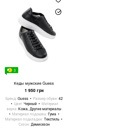
3
Кеды мужские Guess
1 950 грн
Бренд
Guess
Размер обуви
42
Цвет
Черный
Материал
верха
Кожа, Другие материалы
Материал подошвы
Гума
Материал подкладки
Текстиль
Сезон
Демисезон