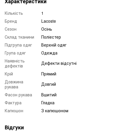
Характеристики
Кількість
1
Бренд
Lacoste
Сезон
Осінь
Склад тканини
Поліестер
Підгрупа одяг
Верхній одяг
Група одяг
Одежда
Наявність
Дефекти відсутні
дефектів
Крій
Прямий
Довжина
Довгий
рукава
Фасон рукава
Вшитий
Фактура
Гладка
Капюшон
З капюшоном
Відгуки