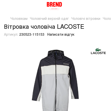
Чоловікам
Чоловічий верхній одяг
Чоловічі вітровки
Чоло
Вітровка чоловіча LACOSTE
Артикул:
230523-115153
Написати відгук