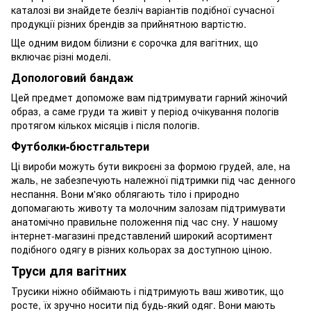
каталозі ви знайдете безліч варіантів подібної сучасної
продукції різних брендів за прийнятною вартістю.
Ще одним видом білизни є сорочка для вагітних, що
включає різні моделі.
Допологовий бандаж
Цей предмет допоможе вам підтримувати гарний жіночий
образ, а саме груди та живіт у період очікування пологів
протягом кількох місяців і після пологів.
Футболки-бюстгальтери
Ці вироби можуть бути викроєні за формою грудей, але, на
жаль, не забезпечують належної підтримки під час денного
неспання. Вони м'яко облягають тіло і природно
допомагають животу та молочним залозам підтримувати
анатомічно правильне положення під час сну. У нашому
інтернет-магазині представлений широкий асортимент
подібного одягу в різних кольорах за доступною ціною.
Труси для вагітних
Трусики ніжно обіймають і підтримують ваш животик, що
росте, їх зручно носити під будь-який одяг. Вони мають