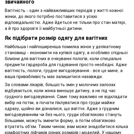
звичайного
Вагітність - один з найважливіших періодів у житті кожної
жінки, до якого потрібно поставитися з усією
відповідальністю. Адже йдеться не тільки про стан матері,
а й про здоров'я її майбутньої дитини.
Як підібрати розмір одягу для вагітних
Найбільша і найпоширеніша помилка жінок у делікатному
становищі - економити на купівлі одягу, а особливо спідньої
білизни для вагітних в очікуванні пологів, коли спеціальні
предмети гардероба для годування просто необхідні. Адже
вагітність, пологи, грудне вигодовування - все це мине, а
ваша привабливість має залишитися назавжди.
За словами лікарів, більшість змін у молочних залозах
відбувається, коли жінка виношує дитину, а не під час
грудного вигодовування. Саме тому важливо не відкладати
вибір на потім, а почати піклуватися про груди майже
одразу, щойно ви дізналися, що вагітні. Адже з грудним
вигодовуванням чи без нього, груди обов'язково стануть
більшими, можуть змінити форму, а потім обов'язково
втратять об'єм. Таким чином, вам може знадобитися кілька
комфортних ліфчиків різних розмірів і моделей. У нашому