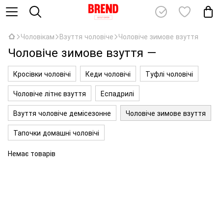
Чоловікам
Взуття чоловіче
Чоловіче зимове взуття
Чоловіче зимове взуття ―
Кросівки чоловічі
Кеди чоловічі
Туфлі чоловічі
Чоловіче літнє взуття
Еспадрилі
Взуття чоловіче демісезонне
Чоловіче зимове взуття
Тапочки домашні чоловічі
Немає товарів