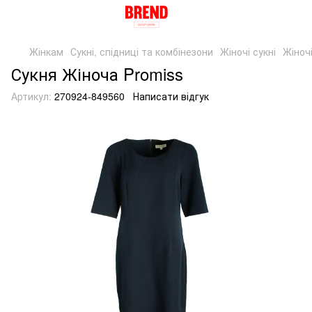
Жінкам
Сукні, спідниці та комбінезони
Жіночі сукні
Жіночі
Сукня Жіноча Promiss
Артикул:
270924-849560
Написати відгук