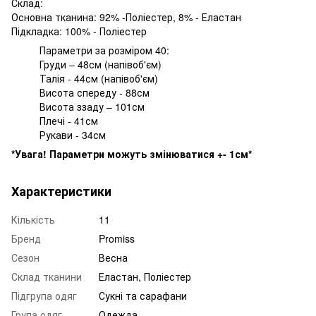
Склад:
Основна тканина: 92% -Поліестер, 8% - Еластан
Підкладка: 100% - Поліестер
Параметри за розміром 40:
Груди – 48см (напівоб'єм)
Талія - ​​44см (напівоб'єм)
Висота спереду - 88см
Висота ззаду – 101см
Плечі - 41см
Рукави - 34см
*Увага! Параметри можуть змінюватися +- 1см*
Характеристики
Кількість
11
Бренд
Promiss
Сезон
Весна
Склад тканини
Еластан, Поліестер
Підгрупа одяг
Сукні та сарафани
Група одяг
Одежда