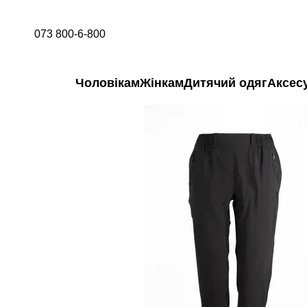
Перейти до основного контенту
073 800-6-800
Чоловікам
Жінкам
Дитячий одяг
Аксес