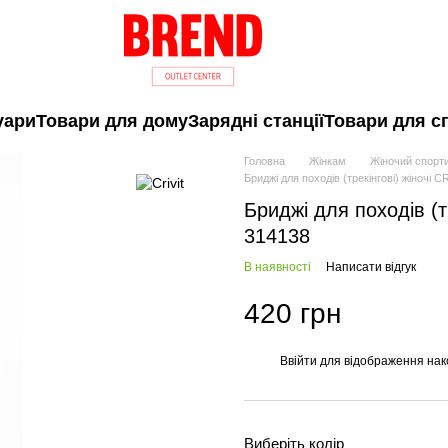
уари
Товари для дому
Зарядні станції
Товари для с
Головна
Жінкам
Жіночий спорт
Бриджі для походів (трекінгові) жіночі 
Бриджі для походів (т
314138
В наявності
Написати відгук
420 грн
Ввійти
для відображення нак
%
Виберіть колір