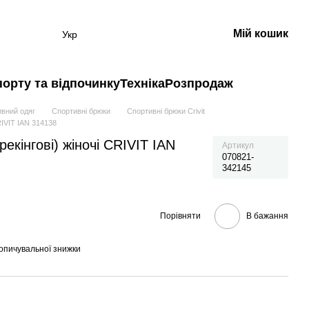
Мій кошик
Укр
порту та відпочинку
Техніка
Розпродаж
ивний одяг
Спортивні брюки
Спортивні брюки Crivit
CRIVIT IAN 314138
рекінгові) жіночі CRIVIT IAN
Артикул
070821-
342145
Порівняти
В бажання
опичувальної знижки