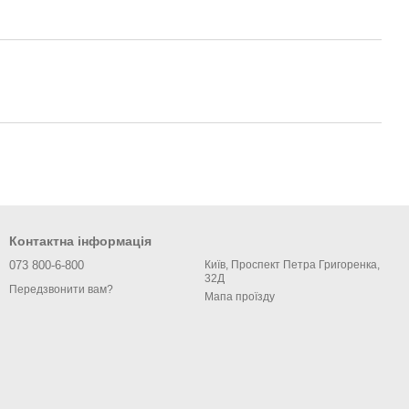
Контактна інформація
073 800-6-800
Київ, Проспект Петра Григоренка,
32Д
Передзвонити вам?
Мапа проїзду