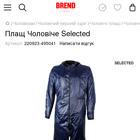
Чоловікам
Чоловічий верхній одяг
Чоловічі плащі
Чолові
Плащ Чоловіче Selected
Артикул:
220923-495041
Написати відгук