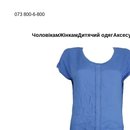
Перейти до основного контенту
073 800-6-800
Чоловікам
Жінкам
Дитячий одяг
Аксес