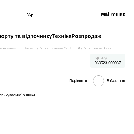
Мій кошик
Укр
порту та відпочинку
Техніка
Розпродаж
и та майки
Жіночі футболки та майки Cecil
Футболка жіноча Cecil
Артикул
060523-000037
Порівняти
В бажання
опичувальної знижки