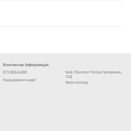
Контактна інформація
073 800-6-800
Київ, Проспект Петра Григоренка,
32Д
Передзвонити вам?
Мапа проїзду