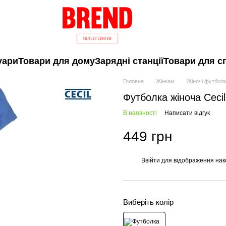
уари
Товари для дому
Зарядні станції
Товари для с
Головна
Жінкам
Жіночі футболк
Футболка жіноча Cecil
В наявності
Написати відгук
449 грн
Ввійти
для відображення нак
%
Виберіть колір