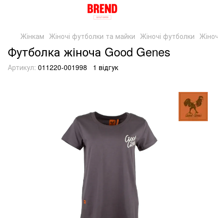
Жінкам
Жіночі футболки та майки
Жіночі футболки
Жіноч
Футболка жіноча Good Genes
Артикул:
011220-001998
1 відгук