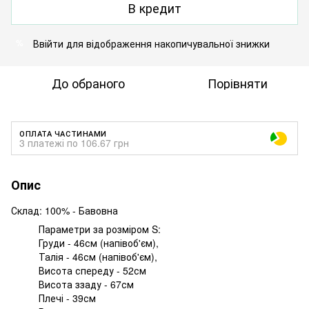
В кредит
Ввійти
для відображення накопичувальної знижки
%
До обраного
Порівняти
ОПЛАТА ЧАСТИНАМИ
3 платежі по 106.67 грн
Опис
Склад: 100% - Бавовна
Параметри за розміром S:
Груди - 46см (напівоб'єм),
Талія - ​​46см (напівоб'єм),
Висота спереду - 52см
Висота ззаду - 67см
Плечі - 39см