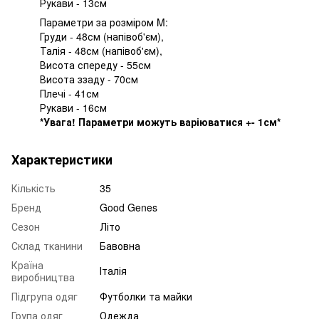
Рукави - 13см
Параметри за розміром M:
Груди - 48см (напівоб'єм),
Талія - ​​48см (напівоб'єм),
Висота спереду - 55см
Висота ззаду - 70см
Плечі - 41см
Рукави - 16см
*Увага! Параметри можуть варіюватися +- 1см*
Характеристики
Кількість
35
Бренд
Good Genes
Сезон
Літо
Склад тканини
Бавовна
Країна
Італія
виробництва
Підгрупа одяг
Футболки та майки
Група одяг
Одежда