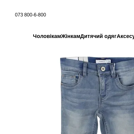
Перейти до основного контенту
073 800-6-800
Чоловікам
Жінкам
Дитячий одяг
Аксес