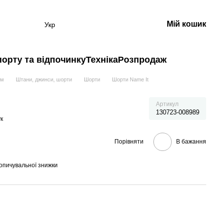
Мій кошик
Укр
порту та відпочинку
Техніка
Розпродаж
ам
Штани, джинси, шорти
Шорти
Шорти Name It
Артикул
130723-008989
к
Порівняти
В бажання
опичувальної знижки