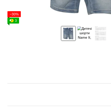
−30%
3