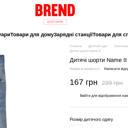
уари
Товари для дому
Зарядні станції
Товари для с
Головна
Дитячий одяг
Хлопчик
Дитячі шорти Name It
Дитячі шорти Name It
Немає в наявності
Написати відгу
167 грн
239 грн
Ввійти
для відображення нак
%
Розмір дитячого одягу