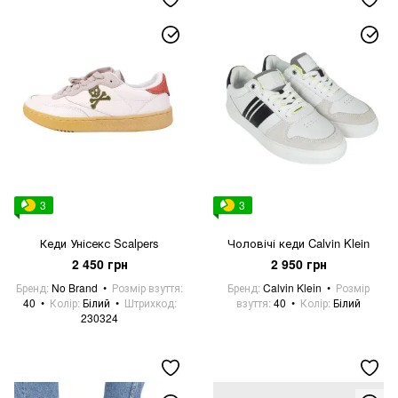
3
3
Кеди Унісекс Scalpers
Чоловічі кеди Calvin Klein
2 450 грн
2 950 грн
Бренд
No Brand
Розмір взуття
Бренд
Calvin Klein
Розмір
40
Колір
Білий
Штрихкод
взуття
40
Колір
Білий
230324