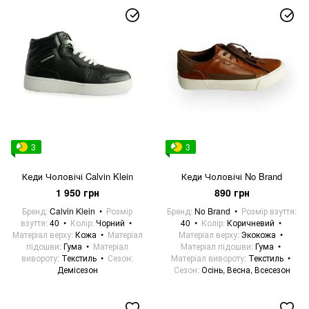
3
3
Кеди Чоловічі Calvin Klein
Кеди Чоловічі No Brand
1 950 грн
890 грн
Бренд
Calvin Klein
Розмір
Бренд
No Brand
Розмір взуття
взуття
40
Колір
Чорний
40
Колір
Коричневий
Матеріал верху
Кожа
Матеріал
Матеріал верху
Экокожа
підошви
Гума
Матеріал
Матеріал підошви
Гума
вивороту
Текстиль
Сезон
Матеріал вивороту
Текстиль
Демісезон
Сезон
Осінь, Весна, Всесезон