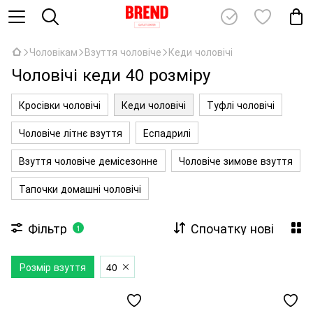
Чоловікам
Взуття чоловіче
Кеди чоловічі
Чоловічі кеди 40 розміру
Кросівки чоловічі
Кеди чоловічі
Туфлі чоловічі
Чоловіче літнє взуття
Еспадрилі
Взуття чоловіче демісезонне
Чоловіче зимове взуття
Тапочки домашні чоловічі
Фільтр
Спочатку нові
1
Розмір взуття
40