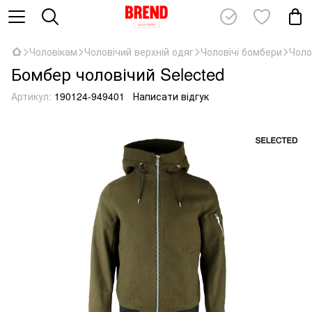
Чоловікам
Чоловічий верхній одяг
Чоловічі бомбери
Чоло
Бомбер чоловічий Selected
Артикул:
190124-949401
Написати відгук