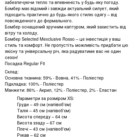
забезпечуючи тепло та впевненість у будь-яку погоду.
Бомбер має відомий і завжди актуальний силует, який
підходить практично до будь-якого стилю одягу – від
повсякденного до формального.
Бомбер оснащений зручним каптуром, який захистить від
вітру та холоду.
Бомбер Selected Mexclusive Rosso – це інвестиція у ваш
стиль та комфорт. Не пропустіть можливість придбати цю
якісну та універсальну річ, яка радуватиме вас не один
сезон!
Посадка Regular Fit
Склад:
Основна тканина: 59% - Вовна, 41% - Поліестер
Підкладка: 100% - Поліестер
Манжети: 86% - Акрил, 12% - Поліестер, 2% - Еластан
Параметри за розміром XS:
Груди – 49 см (напівоб'єм)
Талія – 45 см (напівоб'єм)
Висота спереду – 64 см
Висота ззаду – 67 см
Плечі – 43 см (напівоб'єм)
Рукав – 62 см