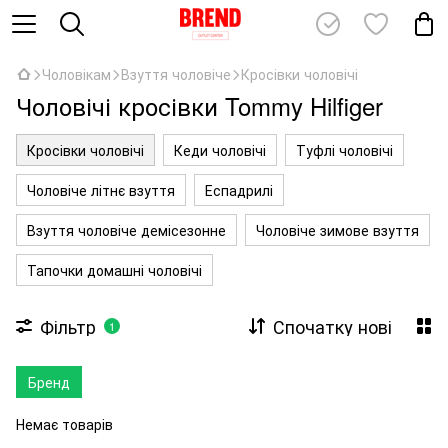
Чоловікам
Взуття чоловіче
Кросівки чоловічі
Чоловічі кросівки Tommy Hilfiger
Кросівки чоловічі
Кеди чоловічі
Туфлі чоловічі
Чоловіче літнє взуття
Еспадрилі
Взуття чоловіче демісезонне
Чоловіче зимове взуття
Тапочки домашні чоловічі
Фільтр
Спочатку нові
1
Бренд
Немає товарів