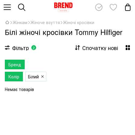
Жінкам
Жіноче взуття
Жіночі кросівки
Білі жіночі кросівки Tommy Hilfiger
Фільтр
Спочатку нові
2
Бренд
Колір
Білий
Немає товарів