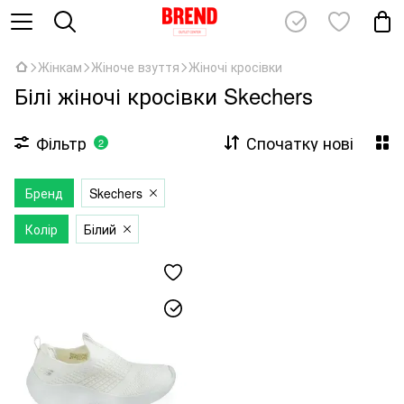
Жінкам
Жіноче взуття
Жіночі кросівки
Білі жіночі кросівки Skechers
Фільтр
Спочатку нові
2
Бренд
Skechers
Колір
Білий