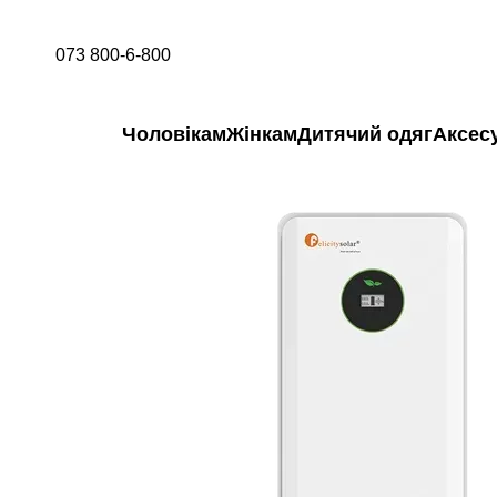
Перейти до основного контенту
073 800-6-800
Чоловікам
Жінкам
Дитячий одяг
Аксес