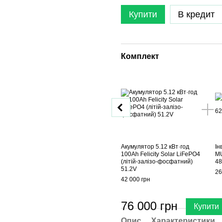
Купити
В кредит
Комплект
Акумулятор 5.12 кВт·год
Ін
100Ah Felicity Solar LiFePO4
MU
(літій-залізо-фосфатний)
4
51.2V
26
42 000 грн
76 000 грн
Купити
Опис
Характеристики