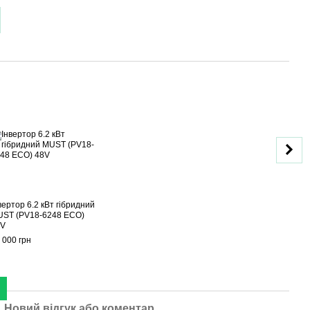
Ком
вертор 6.2 кВт гібридний
Акуму
ST (PV18-6248 ECO)
100Ah
8V
(літ
51.2
 000 грн
42 00
85
Новий відгук або коментар