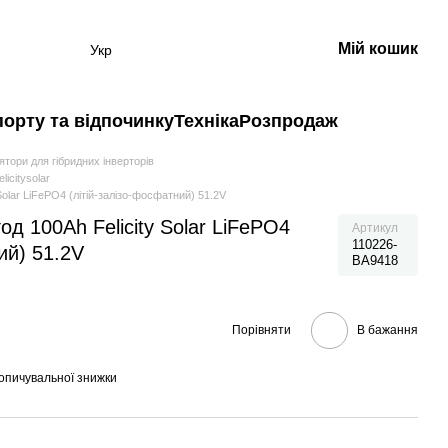
Мій кошик
Укр
порту та відпочинку
Техніка
Розпродаж
тори для гібридних інверторів
icitysolar
Solar LiFePO4 (літій-залізо-фосфатний) 51.2V
од 100Ah Felicity Solar LiFePO4
Артикул
110226-
ий) 51.2V
BA9418
Порівняти
В бажання
опичувальної знижки