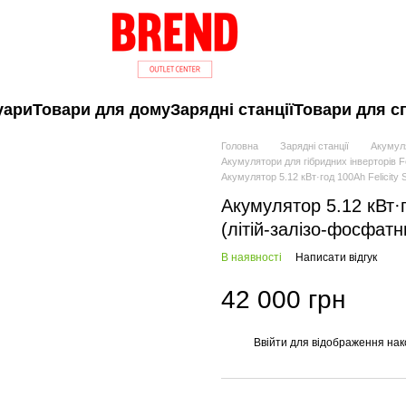
уари
Товари для дому
Зарядні станції
Товари для с
Головна
Зарядні станції
Акумуля
Акумулятори для гібридних інверторів Fel
Акумулятор 5.12 кВт·год 100Ah Felicity 
Акумулятор 5.12 кВт·г
(літій-залізо-фосфатн
В наявності
Написати відгук
42 000 грн
Ввійти
для відображення нак
%